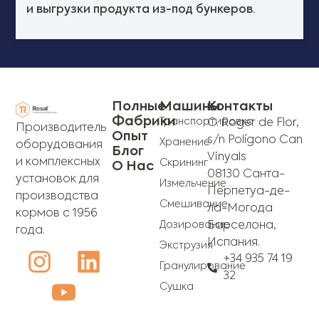
и выгрузки продукта из-под бункеров.
Полные
Машины
Контакты
Фабрики
Транспортировка
C. Roger de Flor,
Производитель
Опыт
s/n Polígono Can
Хранение
оборудования
Блог
Vinyals
и комплексных
Скрининг
О Нас
08130 Санта-
установок для
Измельчение
Перпетуа-де-
производства
Смешивание
ла-Могода
кормов с 1956
Дозирование
Барселона,
года.
Испания.
Экструзия
+34 935 74 19
Гранулирование
32
Сушка