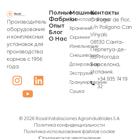
Полные
Машины
Контакты
Фабрики
Транспортировка
C. Roger de Flor,
Производитель
Опыт
s/n Polígono Can
Хранение
оборудования
Блог
Vinyals
и комплексных
Скрининг
О Нас
08130 Санта-
установок для
Измельчение
Перпетуа-де-
производства
Смешивание
ла-Могода
кормов с 1956
Дозирование
Барселона,
года.
Испания.
Экструзия
+34 935 74 19
Гранулирование
32
Сушка
© 2026 Rosal Instalaciones Agroindustriales S.A.
Политика конфиденциальности
Политика использования файлов cookie
Юридическое уведомление