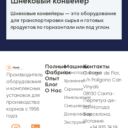
Шнековый конвейер
Шнековые конвейеры — это оборудование
для транспортировки сырья и готовых
продуктов по горизонтали или под углом.
Полные
Машины
Контакты
Фабрики
Транспортировка
C. Roger de Flor,
Производитель
Опыт
s/n Polígono Can
Хранение
оборудования
Блог
Vinyals
и комплексных
Скрининг
О Нас
08130 Санта-
установок для
Измельчение
Перпетуа-де-
производства
Смешивание
ла-Могода
кормов с 1956
Дозирование
Барселона,
года.
Испания.
Экструзия
+34 935 74 19