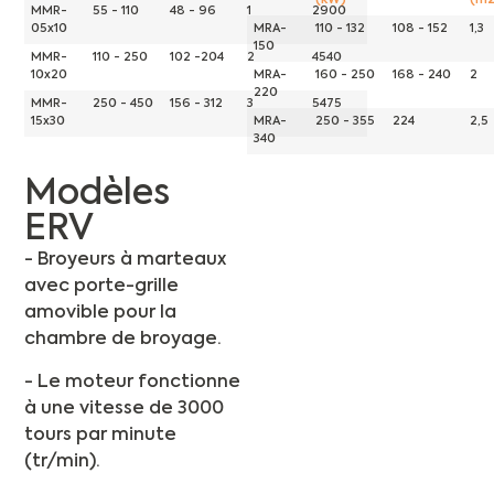
(kW)
(m2
MMR-
55 - 110
48 - 96
1
2900
05x10
MRA-
110 - 132
108 - 152
1,3
150
MMR-
110 - 250
102 -204
2
4540
10x20
MRA-
160 - 250
168 - 240
2
220
MMR-
250 - 450
156 - 312
3
5475
15x30
MRA-
250 - 355
224
2,5
340
Modèles
ERV
- Broyeurs à marteaux
avec porte-grille
amovible pour la
chambre de broyage.
- Le moteur fonctionne
à une vitesse de 3000
tours par minute
(tr/min).