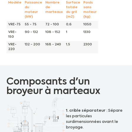
Modèle
Puissance
Nombre
Surface
Poids
du
de
totale
sans
moteur
marteaux
du gril
moteur
(kW)
(m2)
(kg)
VRE-75
55 - 75
72 - 100
0,6
1050
VRE-
90 - 132
108 - 152
1
1330
150
VRE-
132 - 200
168 - 240
1,5
2300
220
Composants d'un
broyeur à marteaux
1. crible séparateur :
Sépare
les particules
surdimensionnées avant le
broyage.