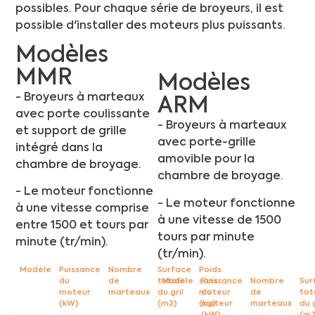
possibles. Pour chaque série de broyeurs, il est
possible d'installer des moteurs plus puissants.
Modèles
MMR
Modèles
- Broyeurs à marteaux
ARM
avec porte coulissante
- Broyeurs à marteaux
et support de grille
avec porte-grille
intégré dans la
amovible pour la
chambre de broyage.
chambre de broyage.
- Le moteur fonctionne
- Le moteur fonctionne
à une vitesse comprise
à une vitesse de 1500
entre 1500 et tours par
tours par minute
minute (tr/min).
(tr/min).
Modèle
Puissance
Nombre
Surface
Poids
du
de
totale
sans
Modèle
Puissance
Nombre
Sur
moteur
marteaux
du gril
moteur
du
de
tot
(kW)
(m2)
(kg)
moteur
marteaux
du g