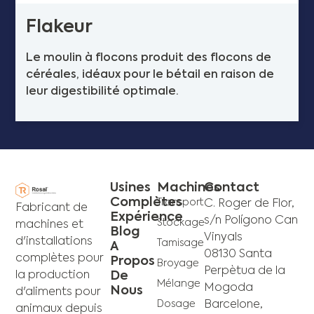
Flakeur
Le moulin à flocons produit des flocons de
céréales, idéaux pour le bétail en raison de
leur digestibilité optimale.
Usines
Machines
Contact
Complètes
Transport
C. Roger de Flor,
Fabricant de
Expérience
s/n Polígono Can
Stockage
machines et
Blog
Vinyals
d'installations
Tamisage
A
08130 Santa
complètes pour
Propos
Broyage
Perpètua de la
De
la production
Mélange
Mogoda
Nous
d'aliments pour
Dosage
Barcelone,
animaux depuis