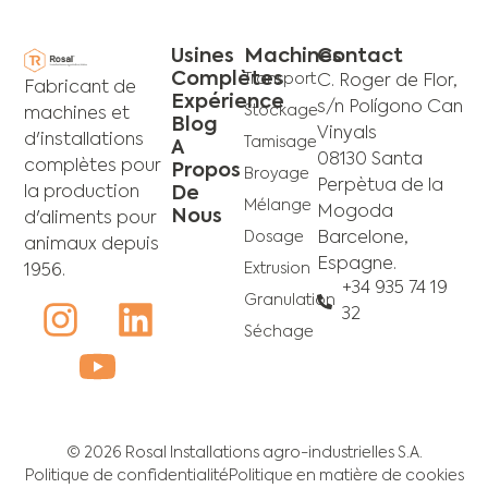
Usines
Machines
Contact
Complètes
Transport
C. Roger de Flor,
Fabricant de
Expérience
s/n Polígono Can
Stockage
machines et
Blog
Vinyals
d'installations
Tamisage
A
08130 Santa
complètes pour
Propos
Broyage
Perpètua de la
De
la production
Mélange
Mogoda
Nous
d'aliments pour
Dosage
Barcelone,
animaux depuis
Espagne.
Extrusion
1956.
+34 935 74 19
Granulation
32
Séchage
© 2026 Rosal Installations agro-industrielles S.A.
Politique de confidentialité
Politique en matière de cookies