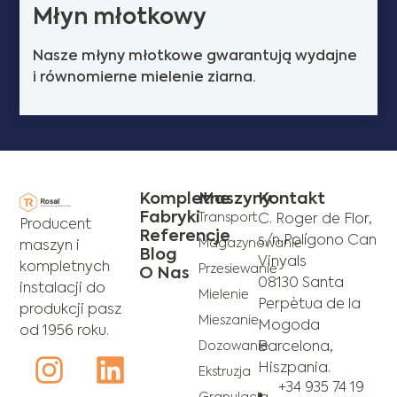
Młyn młotkowy
Nasze młyny młotkowe gwarantują wydajne
i równomierne mielenie ziarna.
Kompletne
Maszyny
Kontakt
Fabryki
Transport
C. Roger de Flor,
Producent
Referencje
s/n Polígono Can
Magazynowanie
maszyn i
Blog
Vinyals
kompletnych
Przesiewanie
O Nas
08130 Santa
instalacji do
Mielenie
Perpètua de la
produkcji pasz
Mieszanie
Mogoda
od 1956 roku.
Dozowanie
Barcelona,
Hiszpania.
Ekstruzja
+34 935 74 19