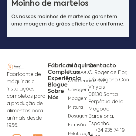
Moinho de martelos
Os nossos moinhos de martelos garantem
uma moagem de grãos eficiente e uniforme.
Fábricas
Máquinas
Contacto
Completas
Transporte
C. Roger de Flor,
Fabricante de
Experiência
s/n Polígono Can
Armazenamento
máquinas e
Blogue
Vinyals
instalações
Crivagem
Sobre
08130 Santa
completas para
Nós
Moagem
Perpètua de la
a produção de
Mistura
Mogoda
alimentos para
Dosagem
Barcelona,
animais desde
Espanha.
Extrusão
1956.
+34 935 74 19
Pelotização