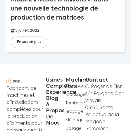
une nouvelle technologie de
production de matrices
13 juillet 2022
En savoir plus
Usines
Machines
Contact
Complètes
Transport
C. Roger de Flor,
Fabricant de
Expérience
s/n Polígono Can
Stockage
machines et
Blog
Vinyals
d'installations
Tamisage
A
08130 Santa
complètes pour
Propos
Broyage
Perpètua de la
De
la production
Mélange
Mogoda
Nous
d'aliments pour
Dosage
Barcelone,
animaux depuis