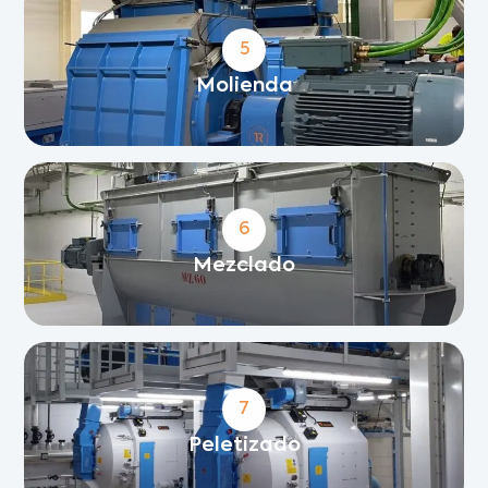
5
Molienda
6
Mezclado
7
Peletizado