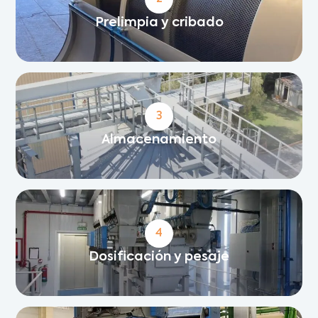
Prelimpia y cribado
3
Almacenamiento
4
Dosificación y pesaje