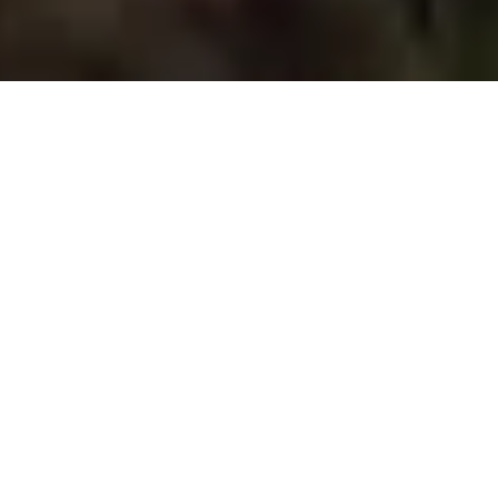
Futtermittelfabriken
Rosal
Der Bau einer Futtermittelfabrik mit Rosal ist
eine Erfolgsgarantie. Unser Ingenieurteam
entwirft, entwickelt und optimiert seit über 60
Jahren Lösungen, um unseren Kunden höchste
Qualität, maximale Sicherheit und optimale
Leistung in ihren Produktionsprozessen zu
garantieren. Wir bauen Anlagen jeder Größe –
von kleinen Fabriken mit einer Kapazität von 10
Tonnen pro Stunde bis hin zu Großprojekten mit
400 Tonnen pro Stunde.