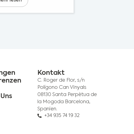
ehr lesen
ngen
Kontakt
renzen
C. Roger de Flor, s/n
Polígono Can Vinyals
08130 Santa Perpètua de
 Uns
la Mogoda Barcelona,
Spanien.
+34 935 74 19 32