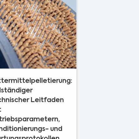
termittelpelletierung:
lständiger
chnischer Leitfaden
t
triebsparametern,
nditionierungs- und
rtungsprotokollen