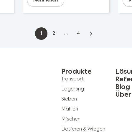
Mehr lesen
M
1
2
...
4
Produkte
Lösu
Refe
Transport
Blog
Lagerung
Über
Sieben
Mahlen
Mischen
Dosieren & Wiegen