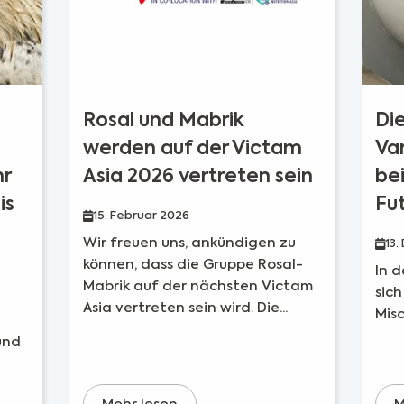
Rosal und Mabrik
Di
werden auf der Victam
Va
hr
Asia 2026 vertreten sein
be
is
Fu
15. Februar 2026
Wir freuen uns, ankündigen zu
13
können, dass die Gruppe Rosal-
In d
Mabrik auf der nächsten Victam
sich
Asia vertreten sein wird. Die...
Misc
und