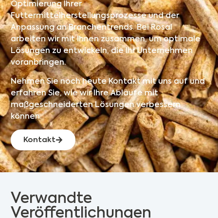
Optimierung Ihrer
Futtermittelherstellungsprozesse und der
Anpassung an Branchentrends. Bei Rosal
arbeiten wir mit Ihnen zusammen, um optimale
Lösungen zu entwickeln, die Ihr Unternehmen
voranbringen.
Nehmen Sie noch heute Kontakt mit uns auf und
erfahren Sie, wie wir Ihre Abläufe mit
maßgeschneiderten Lösungen verbessern
können.
Kontakt
Verwandte
Veröffentlichungen