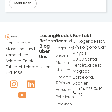
Mehr lesen
Lösungen
Produkte
Kontakt
Referenzen
Transport
C. Roger de Flor,
Hersteller von
Blog
s/n Polígono Can
Lagerung
Maschinen und
Über
Vinyals
kompletten
Sieben
Uns
08130 Santa
Anlagen für die
Mahlen
Perpètua de la
Futtermittelproduktion
Mischen
Mogoda
seit 1956.
Dosieren
Barcelona,
& Wiegen
Spanien.
+34 935 74 19
Extrusion
32
Pelletieren
Trocknen